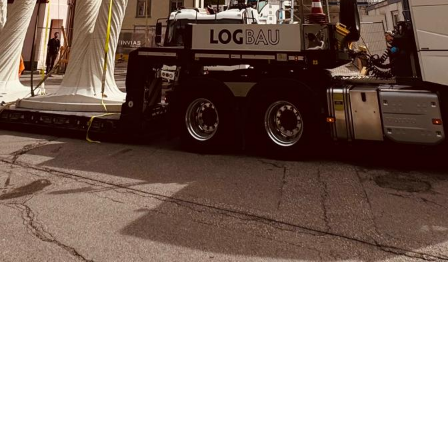
AKTUELL
9
.
August
2024